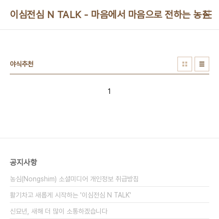
본문 바로가기
이심전심 N TALK - 마음에서 마음으로 전하는 농심 
야식추천
1
공지사항
농심(Nongshim) 소셜미디어 개인정보 취급방침
활기차고 새롭게 시작하는 '이심전심 N TALK'
신묘년, 새해 더 많이 소통하겠습니다