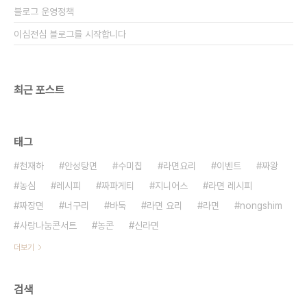
블로그 운영정책
이심전심 블로그를 시작합니다
최근 포스트
태그
천재하
안성탕면
수미칩
라면요리
이벤트
짜왕
농심
레시피
짜파게티
지니어스
라면 레시피
짜장면
너구리
바둑
라면 요리
라면
nongshim
사랑나눔콘서트
농콘
신라면
더보기
검색