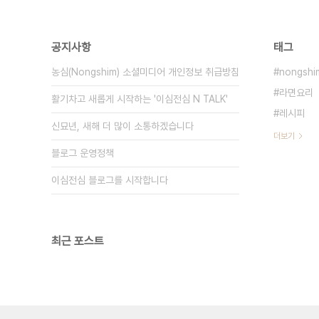
공지사항
태그
농심(Nongshim) 소셜미디어 개인정보 취급방침
nongshi
라면요리
활기차고 새롭게 시작하는 '이심전심 N TALK'
레시피
신묘년, 새해 더 많이 소통하겠습니다
더보기
블로그 운영정책
이심전심 블로그를 시작합니다
최근 포스트