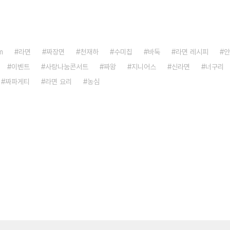
m
라면
짜장면
천재하
수미칩
바둑
라면 레시피
안
이벤트
사랑나눔콘서트
짜왕
지니어스
신라면
너구리
짜파게티
라면 요리
농심