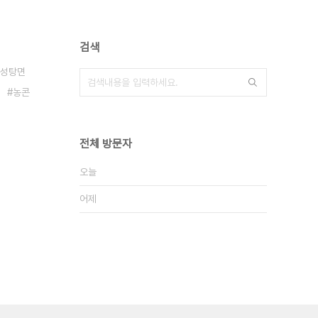
검색
성탕면
농콘
전체 방문자
오늘
어제