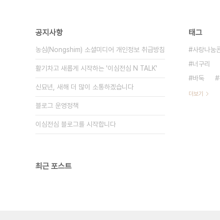
공지사항
태그
농심(Nongshim) 소셜미디어 개인정보 취급방침
사랑나눔
너구리
활기차고 새롭게 시작하는 '이심전심 N TALK'
바둑
신묘년, 새해 더 많이 소통하겠습니다
더보기
블로그 운영정책
이심전심 블로그를 시작합니다
최근 포스트