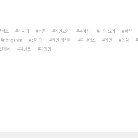
콘서트
레시피
농콘
라면요리
수미칩
라면 요리
짜왕
nongshim
신라면
라면 레시피
지니어스
라면
농심
천재하
이벤트
짜장면