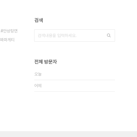
검색
안성탕면
짜파게티
전체 방문자
오늘
어제