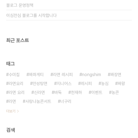
블로그 운영정책
이심전심 블로그를 시작합니다
최근 포스트
태그
수미칩
짜파게티
라면 레시피
nongshim
짜장면
라면요리
안성탕면
지니어스
레시피
농심
짜왕
라면 요리
신라면
바둑
천재하
이벤트
농콘
라면
사랑나눔콘서트
너구리
더보기
검색