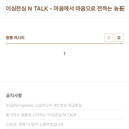
본문 바로가기
이심전심 N TALK - 마음에서 마음으로 전하는 농심 
짬뽕 레시피
1
공지사항
농심(Nongshim) 소셜미디어 개인정보 취급방침
활기차고 새롭게 시작하는 '이심전심 N TALK'
신묘년, 새해 더 많이 소통하겠습니다