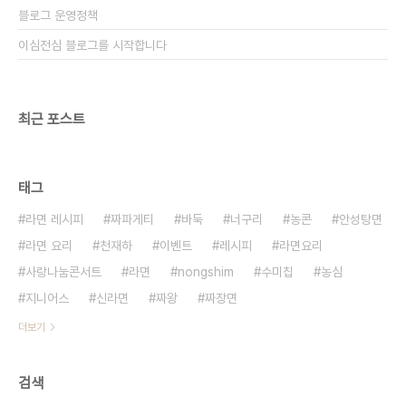
블로그 운영정책
이심전심 블로그를 시작합니다
최근 포스트
태그
라면 레시피
짜파게티
바둑
너구리
농콘
안성탕면
라면 요리
천재하
이벤트
레시피
라면요리
사랑나눔콘서트
라면
nongshim
수미칩
농심
지니어스
신라면
짜왕
짜장면
더보기
검색