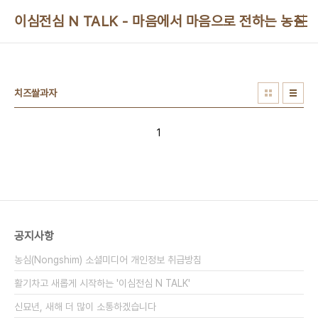
본문 바로가기
이심전심 N TALK - 마음에서 마음으로 전하는 농심 
치즈쌀과자
1
공지사항
농심(Nongshim) 소셜미디어 개인정보 취급방침
활기차고 새롭게 시작하는 '이심전심 N TALK'
신묘년, 새해 더 많이 소통하겠습니다