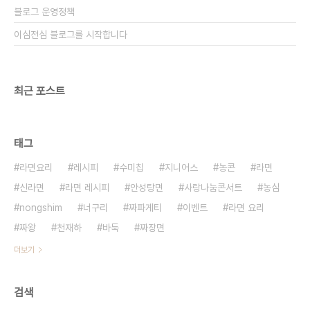
블로그 운영정책
이심전심 블로그를 시작합니다
최근 포스트
태그
라면요리
레시피
수미칩
지니어스
농콘
라면
신라면
라면 레시피
안성탕면
사랑나눔콘서트
농심
nongshim
너구리
짜파게티
이벤트
라면 요리
짜왕
천재하
바둑
짜장면
더보기
검색