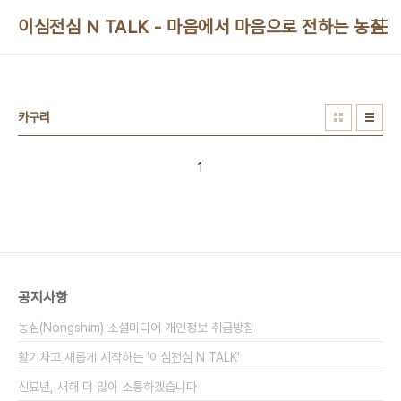
본문 바로가기
이심전심 N TALK - 마음에서 마음으로 전하는 농심 
카구리
1
공지사항
농심(Nongshim) 소셜미디어 개인정보 취급방침
활기차고 새롭게 시작하는 '이심전심 N TALK'
신묘년, 새해 더 많이 소통하겠습니다