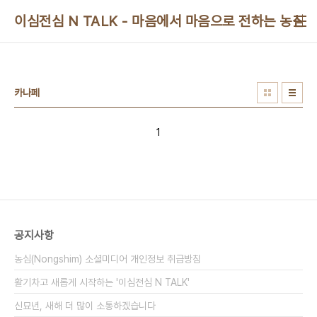
본문 바로가기
이심전심 N TALK - 마음에서 마음으로 전하는 농심 
카나페
1
공지사항
농심(Nongshim) 소셜미디어 개인정보 취급방침
활기차고 새롭게 시작하는 '이심전심 N TALK'
신묘년, 새해 더 많이 소통하겠습니다