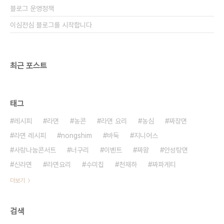
블로그 운영정책
이심전심 블로그를 시작합니다
최근 포스트
태그
레시피
라면
농콘
라면 요리
농심
짜장면
라면 레시피
nongshim
바둑
지니어스
사랑나눔콘서트
너구리
이벤트
짜왕
안성탕면
신라면
라면요리
수미칩
천재하
짜파게티
더보기
검색