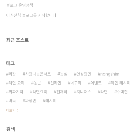
블로그 운영정책
이심전심 블로그를 시작합니다
최근 포스트
태그
짜왕
사랑나눔콘서트
농심
안성탕면
nongshim
라면 요리
농콘
신라면
너구리
이벤트
라면 레시피
짜파게티
라면요리
천재하
지니어스
라면
수미칩
바둑
짜장면
레시피
더보기
검색