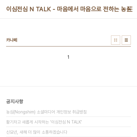
본문 바로가기
이심전심 N TALK - 마음에서 마음으로 전하는 농심 
카나페
1
공지사항
농심(Nongshim) 소셜미디어 개인정보 취급방침
활기차고 새롭게 시작하는 '이심전심 N TALK'
신묘년, 새해 더 많이 소통하겠습니다