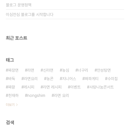
블로그 운영정책
이심전심 블로그를 시작합니다
최근 포스트
태그
짜장면
라면
신라면
농심
너구리
안성탕면
바둑
라면요리
농콘
지니어스
짜파게티
수미칩
짜왕
레시피
라면 레시피
이벤트
사랑나눔콘서트
천재하
nongshim
라면 요리
더보기
검색