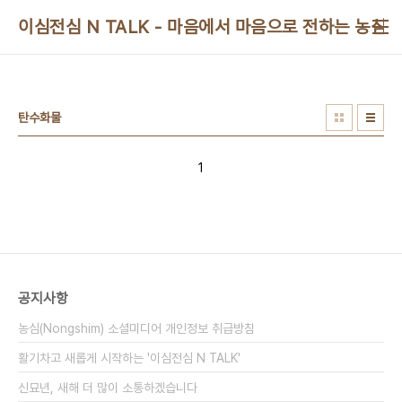
본문 바로가기
이심전심 N TALK - 마음에서 마음으로 전하는 농심 
탄수화물
1
공지사항
농심(Nongshim) 소셜미디어 개인정보 취급방침
활기차고 새롭게 시작하는 '이심전심 N TALK'
신묘년, 새해 더 많이 소통하겠습니다