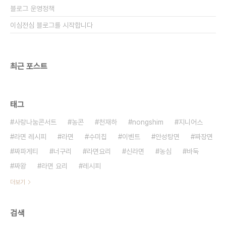
블로그 운영정책
이심전심 블로그를 시작합니다
최근 포스트
태그
사랑나눔콘서트
농콘
천재하
nongshim
지니어스
라면 레시피
라면
수미칩
이벤트
안성탕면
짜장면
짜파게티
너구리
라면요리
신라면
농심
바둑
짜왕
라면 요리
레시피
더보기
검색