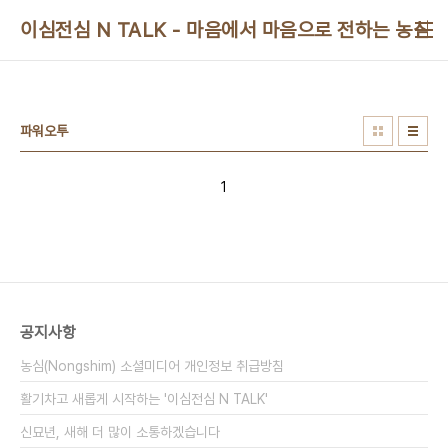
본문 바로가기
이심전심 N TALK - 마음에서 마음으로 전하는 농심 
파워오투
1
공지사항
농심(Nongshim) 소셜미디어 개인정보 취급방침
활기차고 새롭게 시작하는 '이심전심 N TALK'
신묘년, 새해 더 많이 소통하겠습니다