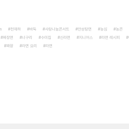
m
천재하
바둑
사랑나눔콘서트
안성탕면
농심
농콘
짜장면
너구리
수미칩
신라면
지니어스
라면 레시피
짜왕
라면 요리
라면