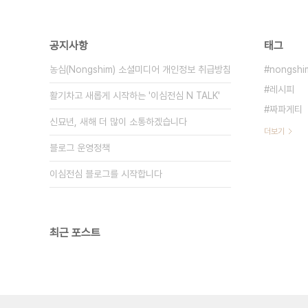
공지사항
태그
농심(Nongshim) 소셜미디어 개인정보 취급방침
nongshi
레시피
활기차고 새롭게 시작하는 '이심전심 N TALK'
짜파게티
신묘년, 새해 더 많이 소통하겠습니다
더보기
블로그 운영정책
이심전심 블로그를 시작합니다
최근 포스트