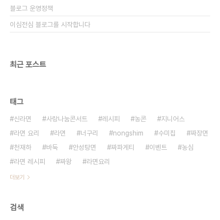
블로그 운영정책
이심전심 블로그를 시작합니다
최근 포스트
태그
신라면
사랑나눔콘서트
레시피
농콘
지니어스
라면 요리
라면
너구리
nongshim
수미칩
짜장면
천재하
바둑
안성탕면
짜파게티
이벤트
농심
라면 레시피
짜왕
라면요리
더보기
검색