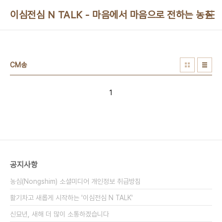
본문 바로가기
이심전심 N TALK - 마음에서 마음으로 전하는 농심 
CM송
1
공지사항
농심(Nongshim) 소셜미디어 개인정보 취급방침
활기차고 새롭게 시작하는 '이심전심 N TALK'
신묘년, 새해 더 많이 소통하겠습니다