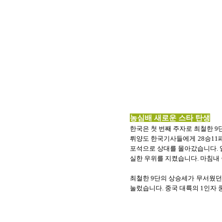
농심배 새로운 스타 탄생
한국은 첫 번째 주자로 최철한
9
뤼양도 한국기사들에게
28
승
11
포석으로 상대를 몰아갔습니다
.
실한 우위를 지켰습니다
.
마침내 
최철한
9
단의 상승세가 무서웠던
눌렀습니다
.
중국 대륙의
1
인자 