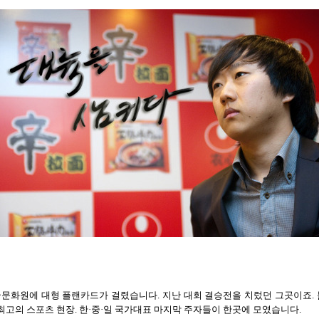
국문화원에 대형 플랜카드가 걸렸습니다
.
지난 대회 결승전을 치렀던 그곳이죠
.
최고의 스포츠 현장
.
한
·
중
·
일 국가대표 마지막 주자들이 한곳에 모였습니다
.