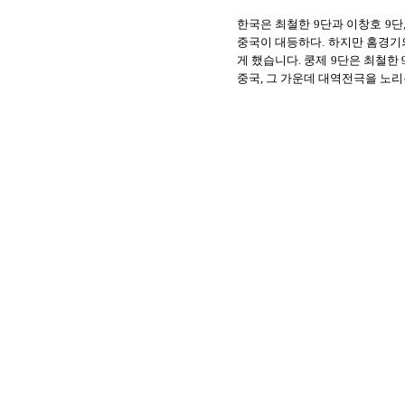
한국은 최철한
9
단과 이창호
9
단
중국이 대등하다
.
하지만 홈경기
게 했습니다
.
쿵제
9
단은 최철한
중국
,
그 가운데 대역전극을 노리