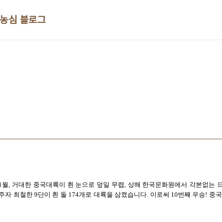
 농심 블로그
1
월
,
거대한 중국대륙이 흰 눈으로 덮일 무렵
,
상해 한국문화원에서 각본없는 
 주자 최철한
9
단이 흰 돌
174
개로 대륙을 삼켰습니다
.
이로써
10
번째 우승!
중국