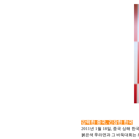
강력한 중국
,
긴장한 한국
2011
년
1
월
18
일
,
중국 상해 한
붉은색
辛
라면과 그 바둑대회는 