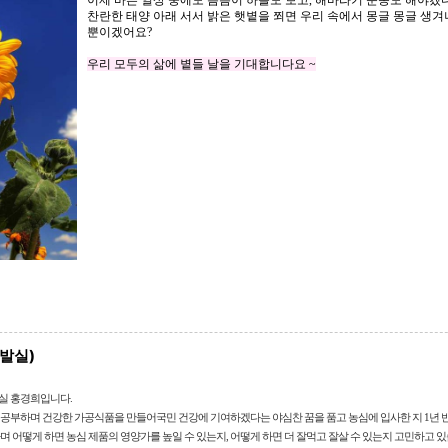
이제
바쁜
일상
중에도
틈틈이
하늘도
보고
,
해바라기
운동도
해야겠
찬란한
태양
아래
서서
밝은
햇볕을
쬐면
우리
속에서
몽글
몽글
생겨
뿐이겠어요
?
우리
모두의
삶에
볕들
날을
기대합니다요
~
발실)
실 홍경희입니다.
공부하며 건강한 가공식품을 만들어국민 건강에 기여하겠다는 야심찬 꿈을 품고 농심에 입사한 지 1년 
며 어떻게 하면 농심 제품의 영양가를 높일 수 있는지, 어떻게 하면 더 잘먹고 잘살 수 있는지 고민하고 있