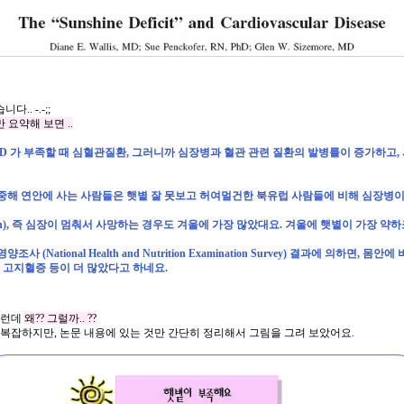
습니다
.. -.-;;
만
요약해
보면
..
D
가
부족할
때
심혈관질환
,
그러니까
심장병과
혈관
관련
질환의
발병률이
증가하고
,
중해
연안에
사는
사람들은
햇볕
잘
못보고
허여멀건한
북유럽
사람들에
비해
심장병
h),
즉
심장이
멈춰서
사망하는
경우도
겨울에
가장
많았대요
.
겨울에
햇볕이
가장
약하
영양조사
(National Health and Nutrition Examination Survey)
결과에
의하면
,
몸안에
,
고지혈증
등이
더
많았다고
하네요
.
런데
왜
??
그럴까
.. ??
복잡하지만
,
논문
내용에
있는
것만
간단히
정리해서
그림을
그려
보았어요
.