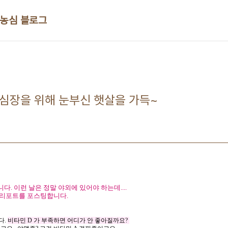
 농심 블로그
 심장을 위해 눈부신 햇살을 가득~
5
. 이런 날은 정말 야외에 있어야 하는데....
 리포트를 포스팅합니다.
다
.
비타민
D
가
부족하면
어디가
안
좋아질까요
?