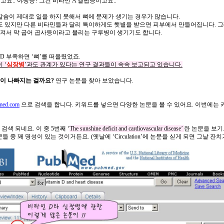
때고요
..
야맹증
?
그건
비타민
A
결핍증이고요
..
칼슘이
제대로
일을
하지
못해서
뼈에
문제가
생기는
경우가
많습니다
.
도
있지만
다른
비타민들과
달리
특이하게도
햇볕을
받으면
피부에서
만들어집니다
.
그
져서
막
굽어
곱사등이라고
불리는
구루병이
생기기도
합니다
.
D
부족하면
‘
뼈
’
를
떠올렸었죠
.
이
‘
심장병
’
과도
관계가
있다는
연구
결과들이
속속
보고되고
있습니다
.
이
나빠지는
걸까요
?
연구
논문을
찾아
보았습니다
.
med.com
으로
검색을
합니다
.
키워드를
넣으면
다양한
논문을
볼
수
있어요
.
이번에는
검색
되네요
.
이
중
5
번째
‘
The sunshine deficit and cardiovascular disease’
란
논문을
보기
문들
중
꽤
명성이
있는
것이거든요
. (
옛날에
‘Circulation’
에
논문을
싣게
되면
그날
잔치