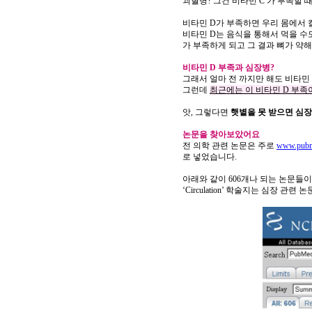
괴혈병
?
그건
비타민
C
가
부족할
비타민
D
가
부족하면
우리
몸에서
비타민
D
는
음식을
통해서
먹을
수
가
부족하게
되고
그
결과
뼈가
약해
비타민
D
부족과
심장병
?
그래서
얼마
전
까지만
해도
비타민
그런데
최근에는
이
비타민
D
부족
앗
,
그렇다면
햇볕을
못
받으면
심장
논문을
찾아보았어요
전
의학
관련
논문은
주로
www.pub
로
넣었습니다
.
아래와
같이
606
개나
되는
논문들이
‘Circulation’
학술지는
심장
관련
논