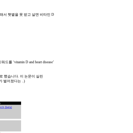
래서
햇볕을
못
받고
살면
비타민
D
키워드를
‘vitamin D and heart disease’
로
했습니다
.
이
논문이
실린
가
벌어졌다는
..)