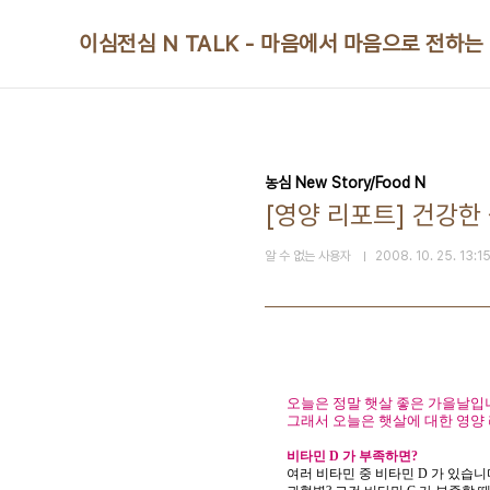
본문 바로가기
이심전심 N TALK - 마음에서 마음으로 전하는
농심 New Story/Food N
[영양 리포트] 건강한
알 수 없는 사용자
2008. 10. 25. 13:1
오늘은 정말 햇살 좋은 가을날입니다
그래서 오늘은 햇살에 대한 영양
비타민
D
가
부족하면
?
여러
비타민
중
비타민
D
가
있습니