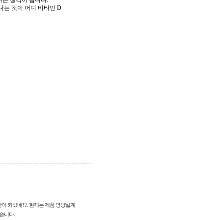
다는
생각이
듭니다
.
나는
것이
어디
비타민
D
반이 되었네요. 현재는 제품 영양설계
습니다.