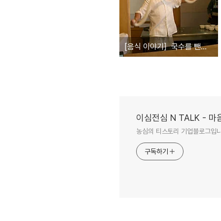
[음식 이야기］국수를 뺀다, 썬다, 친다!
이심전심 N TALK -
농심의 티스토리 기업블로그입
구독하기