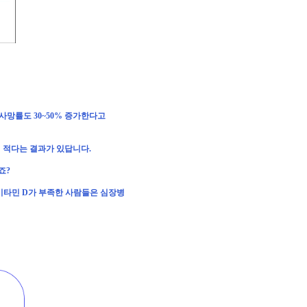
사망률도
30~50%
증가한다고
이
적다는
결과가
있답니다
.
죠
?
비타민
D
가
부족한
사람들은
심장병