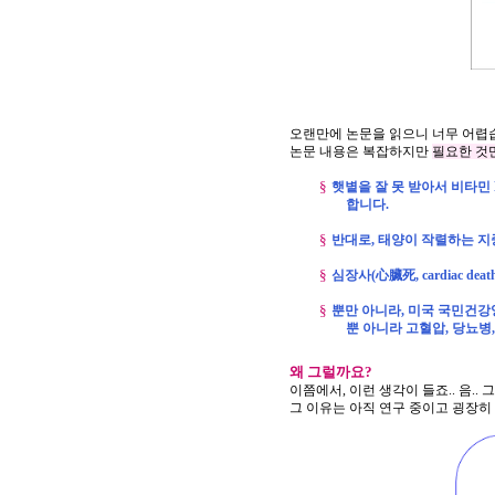
오랜만에
논문을
읽으니
너무
어렵
논문
내용은
복잡하지만
필요한
것
§
햇볕을
잘
못
받아서
비타민
합니다
.
§
반대로
,
태양이
작렬하는
지
§
심장사
(
心臟死
, cardiac deat
§
뿐만
아니라
,
미국
국민건강
뿐
아니라
고혈압
,
당뇨병
왜 그럴까요?
이쯤에서
,
이런
생각이
들죠
..
음
..
그
그
이유는
아직
연구
중이고
굉장히