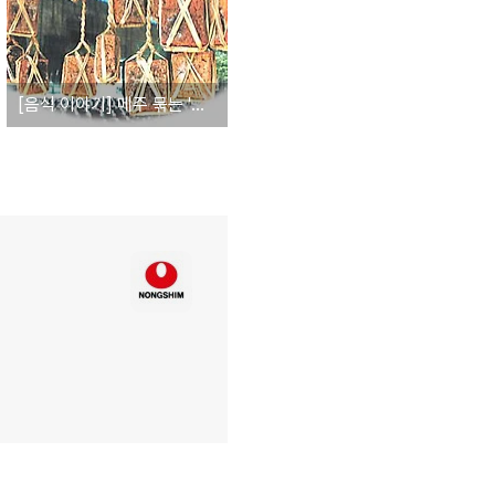
[음식 이야기] 메주 묶는 '새끼줄'이 장맛을 좌우하는 이유는??