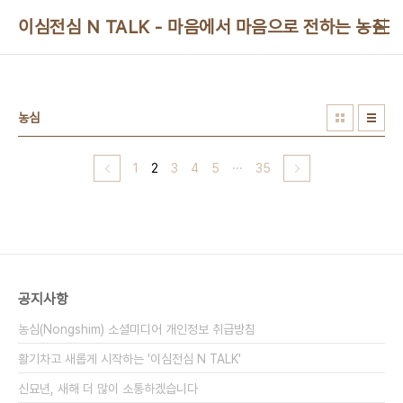
본문 바로가기
이심전심 N TALK - 마음에서 마음으로 전하는 농심 
농심
1
2
3
4
5
···
35
공지사항
농심(Nongshim) 소셜미디어 개인정보 취급방침
활기차고 새롭게 시작하는 '이심전심 N TALK'
신묘년, 새해 더 많이 소통하겠습니다