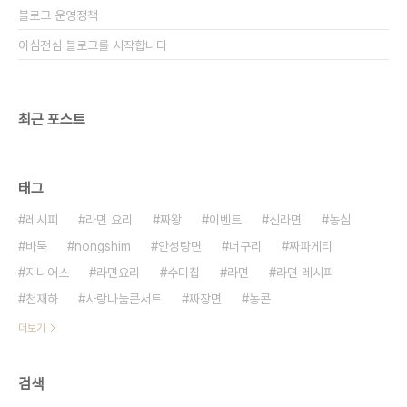
블로그 운영정책
이심전심 블로그를 시작합니다
최근 포스트
태그
레시피
라면 요리
짜왕
이벤트
신라면
농심
바둑
nongshim
안성탕면
너구리
짜파게티
지니어스
라면요리
수미칩
라면
라면 레시피
천재하
사랑나눔콘서트
짜장면
농콘
더보기
검색