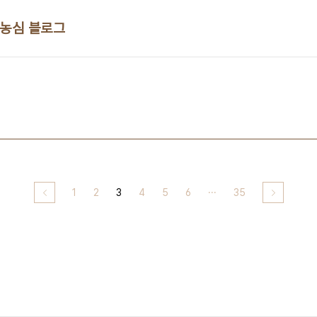
 농심 블로그
1
2
3
4
5
6
···
35