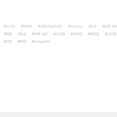
너구리
천재하
사랑나눔콘서트
지니어스
농콘
라면 레
짜왕
농심
라면 요리
수미칩
레시피
짜장면
신라면
라면
바둑
nongshim