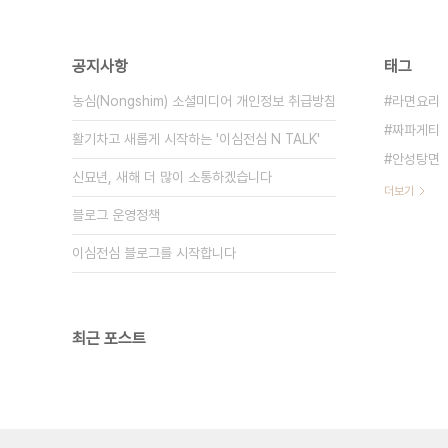
공지사항
태그
농심(Nongshim) 소셜미디어 개인정보 취급방침
라면요리
짜파게티
활기차고 새롭게 시작하는 '이심전심 N TALK'
안성탕면
신묘년, 새해 더 많이 소통하겠습니다
더보기
블로그 운영정책
이심전심 블로그를 시작합니다
최근 포스트