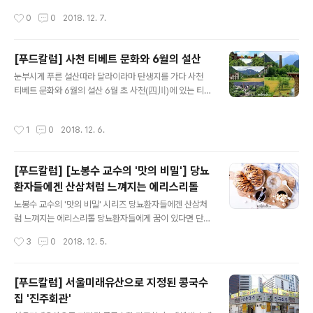
속이었다라는 사실을 미처 인지하지도 못 했었다. 그 만큼
영양상태의 변화도 초래합니다. 젊을 때와 비교하여 영양
작성시간
0
0
2018. 12. 7.
시장 규모가 작은 곳 이다...
필요량도 달라질 뿐 더러, 영양소의 흡수가 잘 안되기도 하
고, 영양소의 손실이 일어나기도 합니다. 또한 골든에이지
에는 먹는 약이 참 많습니다. 어떨 때는 약만 먹어도 배부르
[푸드칼럼] 사천 티베트 문화와 6월의 설산
기도 합니다. 이러한 약물이 영양소 흡수나 영양소 작용을
글 내용
눈부시게 푸른 설산따라 달라이라마 탄생지를 가다 사천
방해하기도 합니다. 따라서 젊을 때와 같은 식사를 하더라
티베트 문화와 6월의 설산 6월 초 사천(四川)에 있는 티베
도 영양불량이 되기가 쉽습니다. 골든에이지 때 좀 더 신경
트 문화를 답사했다. 티베트 중심지인 라싸(拉萨)와 달리
써야 할 비타민의 종류와 그 이유에 대해 알아보겠습니다.
동티베트라고 부른다. 티베트의 영토가 굉장히 넓었기에
1. 비타민 D 골든에이지가 신경써야 할 가장 중요한 비타민
작성시간
1
0
2018. 12. 6.
지금의 티베트(西藏)자치구를 벗어나도 티베트 역사의 흔
은 비타민 D입니다. 사실 비타민 D는 먹지 않아도 됩니다.
적은 꽤 많다. 한때 당나라 수도 장안(长安)을 점령하기도
우리 몸에서 만들어지기 때문..
한 민족이다. 그만큼 문화적 영토는 산재한다. 간쯔주(甘
[푸드칼럼] [노봉수 교수의 '맛의 비밀'] 당뇨
孜州) 단바(丹巴)로 들어서면 해발 2천미터 산 능선에 하
환자들에겐 산삼처럼 느껴지는 에리스리톨
얀색이 유난히 선연한 집을 짓고 사는 중로장채(中路藏
글 내용
寨)와 만난다. 꼬불꼬불한 산길을 따라 30분가량 오른다.
노봉수 교수의 '맛의 비밀' 시리즈 당뇨환자들에겐 산삼처
마을을 둘러보다가 전체를 조망하기 위해 다시 좁은 길을
럼 느껴지는 에리스리톨 당뇨환자들에게 꿈이 있다면 단맛
따라 정상 부근까지 다다른다. 방어를 위해 망을 보던 조루
이 있는 음식을 마음껏 먹어 보는 것이다. 그들에겐 단맛을
작성시간
3
0
2018. 12. 5.
(碉楼)가 더 많이 나타난다. 산 아래에..
내는 식품소재는 입안에서 느끼는 것이 금지될 정도의 식
습관이 요구되기 때문이다. 이들에게 희소식이 있다면 그
것은 바로 에리스리톨이다. 당알코올 중 하나인 에리스리
[푸드칼럼] 서울미래유산으로 지정된 콩국수
톨은 우리 몸 안에서 분해되는 대사 작용을 거치지 않기 때
집 '진주회관'
문에 일체의 에너지 대사를 하지 않는다. 방사성물질을 표
글 내용