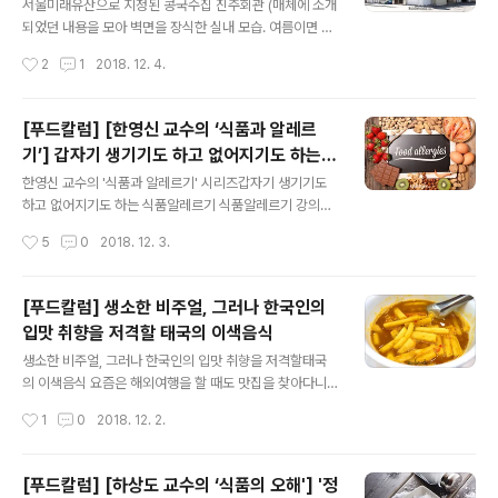
지시킨 에리스리톨이 체내에서 어떻게 활용이 되는지를 확
서울미래유산으로 지정된 콩국수집 진주회관 (매체에 소개
인하였지만 어느 것 하나도 에너지를 만들지 않았으며 해
되었던 내용을 모아 벽면을 장식한 실내 모습. 여름이면 하
당작용과 TCA 싸이클을 통해 에너지를 전혀 만들어내지
루 4000명이 다녀간다.) 3대 56년 전통의 대한민국 최고
작성시간
2
1
2018. 12. 4.
못했다. 이처럼 에리스리톨은 당알코올 성분이지만 입안에
의 콩국수 맛집 여름철 별미 콩국수 하나만으로 전국의 콩
서는 설탕의 단맛 기준으로 대략 70~80%의 단맛을 ..
국수 마니아들의 입맛을 사로잡는 곳이 있다. 1962년에
개업해 3대째 같은 자리에서 가업을 이어오고 있는 진주회
[푸드칼럼] [한영신 교수의 ‘식품과 알레르
관이다. 여름이면 최소 30분 이상 기다리는 수고를 감수해
기’] 갑자기 생기기도 하고 없어지기도 하는
야 할 만큼 압도적인 사랑을 받는 이곳은 역대 서울 시장은
글 내용
식품알레르기
물론 기업가, 대기업 CEO들도 열광할 정도로 유명세가 만
한영신 교수의 '식품과 알레르기' 시리즈갑자기 생기기도
만치 않다. 공중파 방송 3사의 각종 맛집 소개 프로그램은
하고 없어지기도 하는 식품알레르기 식품알레르기 강의를
물론 종편의 미식프로그램과 각종 인쇄매체, 일본 방송에
듣고 한 사람이 질문을 했다. ‘새우를 좋아해서 자주 먹었고
작성시간
5
0
2018. 12. 3.
도 소개된 진주회관은 2012년 농림수산식품부와 한식재
지금까지 먹고 아무 이상 없었는데, 어느 날 갑자기 먹고 나
단이 선정한 ‘한국인이 사랑하는 ..
서 두드러기가 나고 목이 부어 숨쉬기 어려웠어요. 그 이후
로 한 번 더 먹었는데 같은 반응이 나타났어요. 또 반응이
[푸드칼럼] 생소한 비주얼, 그러나 한국인의
나타날까봐 두려워 먹지 못하고 있는데 이것이 식품알레르
입맛 취향을 저격할 태국의 이색음식
기인가요? 새우를 좋아하는데 다시 먹을 수 있는 방법이 없
글 내용
을까요?’ 질문에 대답부터 하자면 식품알레르기일 가능성
생소한 비주얼, 그러나 한국인의 입맛 취향을 저격할태국
이 매우 높고, 새우알레르기가 맞는다면 이전처럼 먹을 수
의 이색음식 요즘은 해외여행을 할 때도 맛집을 찾아다니
있을 가능성은 매우 낮아 보인다.새우알레르기라는 답변에
는 것이 트렌드가 되었다. 그곳의 유적이나 랜드마크만큼
작성시간
1
0
2018. 12. 2.
의문이 생기는 사람이 있을 것 같다. 지금까지 잘 먹었는데
중요한 포인트가 ‘어디서 어떤 음식을 맛볼까’ 하는 것이다.
갑자기 무슨 새우알레르기? 이해..
블로그에 워낙 좋은 정보들이 넘쳐나지만 자칫하면 누구나
같은 루트만 반복하게 되버린다. 이미 유명한 맛집이 안전
[푸드칼럼] [하상도 교수의 ‘식품의 오해'] '정
한 선택이라면, 아직 생소한 맛집은 신선한 시도가 될 것이