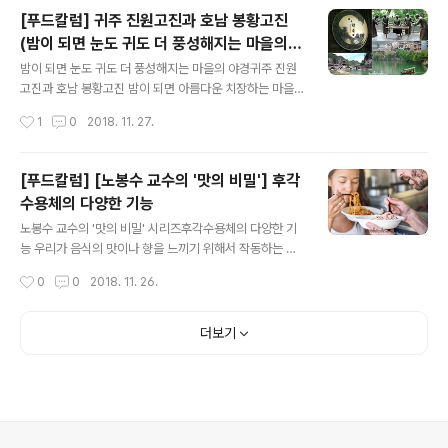
은 지방과 탄수화물 2가지입니다. 체중감량 시 지방이 많
[푸드칼럼] 귀주 진원고진과 호남 봉황고진
은 음식과 탄수화물이 많은 음식 중 어떤 음식을 더 조심해
(밤이 되면 눈도 귀도 더 풍성해지는 마을의
야 할까요? 지방 vs 탄수화물, 이 둘 중 어느 것이 더 비만
글 내용
야경)
의 위험 요인이 되는지에 대해서는 아직도 논란의 여지가
밤이 되면 눈도 귀도 더 풍성해지는 마을의 야경귀주 진원
있습니다. [1] 지방이 더 문제? 지방은 고칼로리사실 고전
고진과 호남 봉황고진 밤이 되면 아름다운 치장하는 마을
적으로 다이어트의 적으로 여겨진 것은 지방입니다. 그 이
이 있다. 강변 사이로 조명이 흐르면 물인지 구분이 어렵고
작성시간
1
0
2018. 11. 27.
유는 아주 심플합니다. 지방은 적은 양으로 많은 에너지를
반영만이 그저 시선을 사로잡는다. 오랜 세월을 이어왔다
내기 때문입니다. ..
면 볼거리와 먹거리까지 풍성하다. 옛날 고(古)를 자랑스럽
게 붙이는 고진(古镇), 중국에는 셀 수 없이 많다. 마을을
[푸드칼럼] [노봉수 교수의 '맛의 비밀'] 후각
가로지르는 강이 있어 더 감동적인 진원(镇远)과 봉황(凤
수용체의 다양한 기능
凰)으로 간다. 귀주(贵州) 동북부에 위치한 진원고진에는
글 내용
무양하(舞阳河)가 흐른다. 수백 년 전부터 강을 따라 오가
노봉수 교수의 '맛의 비밀' 시리즈후각수용체의 다양한 기
는 배가 많았다. 지금도 부두의 흔적이 남아 있다. 세관 역
능 우리가 음식의 맛이나 향을 느끼기 위해서 작동하는 메
할을 하던 하관(河关)과 운송과 경비를 담당하던 표국(镖
커니즘은 미각세포와 후각세포로 주로 코와 혀를 통해서
작성시간
0
0
2018. 11. 26.
局)도 있었다. 강을 따라 상업이 발달했던 마을이다. 사람
판단을 한다. 물론 매운 음식을 먹고 나면 속이 화끈거리는
들 왕래를 위해 세운 봉긋한 다..
일종의 통증을 느낄 수가 있다. 통증을 느끼는 것은 맛을 간
주하기에는 한계가 있지만 혀와 코로 느끼는 것이 아닌 측
더보기
면에서는 매우 독특하다. 물론 동물에서도 그런 현상을 볼
수가 있다. 혀가 없는 물고기의 경우 피부로 감지한다. 메기
의 경우 온 피부와 지느러미에 후각과도 같은 감각 기능으
로 먹이를 찾아 헤맨다. 물론 메기의 수염도도 그런 역할을
한다. 한편, 모기의 경우 모든 후각 기능이 주둥아리 쪽으로