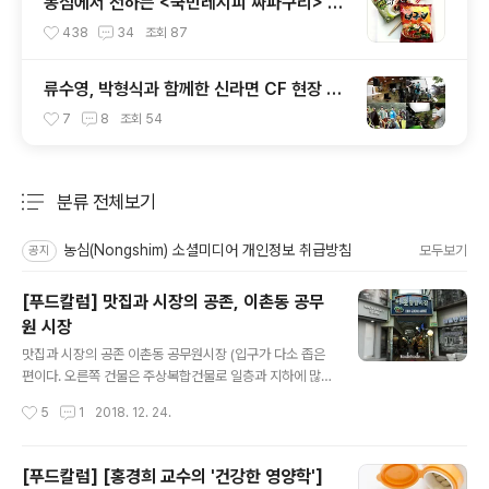
농심에서 전하는 <국민레시피 짜파구리> 조
리법
438
34
조회
87
류수영, 박형식과 함께한 신라면 CF 현장 大
공개!
7
8
조회
54
분류 전체보기
주요 글 목록
농심(Nongshim) 소셜미디어 개인정보 취급방침
모두보기
공지
[푸드칼럼] 맛집과 시장의 공존, 이촌동 공무
원 시장
글 내용
맛집과 시장의 공존 이촌동 공무원시장 (입구가 다소 좁은
편이다. 오른쪽 건물은 주상복합건물로 일층과 지하에 많
은 음식점들과 꽤 큼직한 마트가 있다.) "이촌종합시장"은
작성시간
5
1
2018. 12. 24.
1968년 공무원 아파트가 생긴 이래 98년 재개발이 완료
될 때까지 “공무원시장”이라는 이름으로 흔히 불리우다가
점차 그 존재가 흐려지면서 지금은 아는 사람만 아는 이름
[푸드칼럼] [홍경희 교수의 '건강한 영양학']
으로 기억에서 잊혀져 가는 이름의 시장이다. 개인적으로