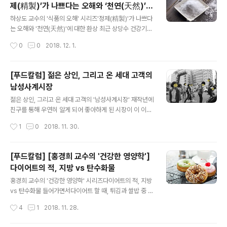
제(精製)’가 나쁘다는 오해와 ‘천연(天然)’에
다. 방콕에서 특별한 한 끼를 선사해 줄 신선한 맛집을 찾아
글 내용
대한 환상
가보자. 여행자들의 천국이라 불리는 카오산로드로 진입하
하상도 교수의 '식품의 오해' 시리즈'정제(精製)'가 나쁘다
기 위해 지나는 관문이 라차담는 거리의 민주기념탑이다.
는 오해와 '천연(天然)'에 대한 환상 최근 상당수 건강기능
민주기념탑 로타리의 북쪽에 맥도날드가 있고, 라차담는도
식품 업체가 애매한 천연표시 관련 규정으로 행정처분을
작성시간
0
0
2018. 12. 1.
로의 맞은 편으로 반딘써호텔이 있는데, 이 호텔이 위치한
받게 됐다고 한다. 전 세계적으로 자연식품에 대한 소비자
골목이 딘써 로드이다. 방콕 시청으로 이어..
들의 욕구가 높아지면서 많은 천연(天然, natural)제품들
이 시장으로 쏟아지고 있지만, 아직까지 ‘천연’에 대한 명확
[푸드칼럼] 젊은 상인, 그리고 온 세대 고객의
한 법적 정의가 없다. 이 천연 표기는 표시․광고와 관련해
남성사계시장
법적으로나 소비자에 대한 기망으로 여겨져 언제 터질 줄
글 내용
모르는 시한폭탄이 되고 있다. 그리고 작년 10월 방영된 S
젊은 상인, 그리고 온 세대 고객의 '남성사계시장' 재작년에
BS 일요특선 다큐멘터리 ‘정제란 무엇인가？’가 신선한 충
친구를 통해 우연히 알게 되어 좋아하게 된 시장이 이 이다.
격을 던졌다. 특히 소금에는 ‘정제염은 인공(합성)소금’ ‘천
엄밀히 말하면 이 시장 안에 있는 칼국수가게 때문에 알게
작성시간
1
0
2018. 11. 30.
일염은 자연(천연)소금’이라는 ‘천연괴담’이 있다. 한 방송
된 시장이긴 했지만, 처음 방문했을 때는 이런 곳에 이런 시
에서 어떤 한의..
장이 있을 줄은 짐작도 못 했다. (칼국수를 주제로 다룰 때
실제 이 시장 내 칼국수 집을 다루려고도 했었다) 전철역
[푸드칼럼] [홍경희 교수의 '건강한 영양학']
(이수역 14번 출구)입구를 나서자 마자 시장 골목이 시작
다이어트의 적, 지방 vs 탄수화물
되는데 실제 시장 골목을 끝까지 걸어보면 바로 아파트 등
글 내용
주택가와 연결이 되는 가장 이상적인 재래시장의 형태를
홍경희 교수의 '건강한 영양학' 시리즈다이어트의 적, 지방
띄고 있음을 알게 된다. 즉 일부러 애써 장을 보러 나갈 필
vs 탄수화물 들어가면서다이어트 할 때, 튀김과 쌀밥 중 어
요도 없이 그냥 집을 향하는 골목길이 전부 시장인 것이다.
떤 음식을 더 피해야 할까요? 영양소 중에서 에너지를 내
작성시간
4
1
2018. 11. 28.
그래서 그런지 여느 시장과 달리 부모와 같이 혹은 엄마의
는, 그러니까 많이 먹으면 살이 찌는 영양소는 지방, 탄수화
손을 잡고 나온..
물, 단백질 3가지입니다. 이 중 비만의 원인으로 보이는 것