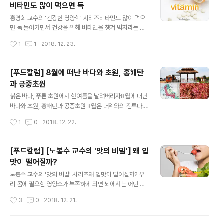
비타민도 많이 먹으면 독
는 다행히 지방에서 대학 본고사를 준비하기 위해 서울에
글 내용
잠시 와 있던 첫 번째 거주지가 바로 이 동부이촌동이었기
홍경희 교수의 '건강한 영양학' 시리즈비타민도 많이 먹으
에 조금이나마 개발 전 그 당시의 동네 분위기를 어느 정도
면 독 들어가면서 건강을 위해 비타민을 챙겨 먹자라는 말
알고 있다. (4호선과 국철이 만나는 곳으로 반대쪽은 국립
을 입버릇처럼 하곤 합니다. 비타민(vitamin)이라는 이름
작성시간
1
1
2018. 12. 23.
박물관으로 가는 길이다. 세련된 동네와 다르게 역은 고색
자체가 vita(생명)에 필요한 성분이라는 뜻이기도 합니다.
창연한 분위기가 이 동네의 보수성을 대..
비타민의 존재에 대해 잘 몰랐던 과거에는, 실제로 비타민
이 부족해서 생명을 잃는 사람들이 많았으니 비타민은 정
[푸드칼럼] 8월에 떠난 바다와 초원, 홍해탄
말 건강에 절대적 존재입니다. 그런데, 오늘 생각해 볼 것은
과 공중초원
이것입니다. 이 몸에 좋은 비타민은 많이 먹을수록 좋은 것
글 내용
일까요? 비타민은 현대인의 불규칙하고 불균형한 식생활
붉은 바다, 푸른 초원에서 한여름을 날려버리자8월에 떠난
에서 부족하기 쉬우니 일단 보험처럼 많이 챙겨 먹어두면
바다와 초원, 홍해탄과 공중초원 8월은 더위와의 전투다.
좋은 것일까요? 1. 비타민, 많이 먹어봤자 소변으로 배설됩
30도는 기본이고 요즘에는 40도, 쉽게 올라간다. 8월은
작성시간
1
0
2018. 12. 22.
니다. 대부분의 비타민은 우리 몸에 저장되지 않습니다. 우
방학이기도 하다. 여유를 가지고 여행을 다닐 수 있다. 한여
리 몸은 영양소로 만들어져 ..
름에 더위로 첩첩이 쌓인 가슴을 녹이려면 바다, 그리고 초
원이야말로 최고다. 남다른 바다, 색다른 초원으로 2018
[푸드칼럼] [노봉수 교수의 '맛의 비밀'] 왜 입
년 여름을 보냈다. 여름을 시원하게 날려버릴 중국의 바다
맛이 떨어질까?
와 초원으로 달려간다. 북경(北京) 동쪽에는 발해(渤海)가
글 내용
있다. 발해 동북쪽 요동만(辽东湾)과 요하(辽河)가 만나
노봉수 교수의 '맛의 비밀' 시리즈왜 입맛이 떨어질까? 우
는 지점에 아름다운 붉은 해변, 홍해탄(红海滩)이 있다. 요
리 몸에 필요한 영양소가 부족하게 되면 뇌에서는 어떤 음
동성 반금(盘锦) 시, 북위 39도(度)에 위치한다. 5월부터
식을 먹으라고 명령을 내린다. 그 음식을 먹지 못하면 쓰러
작성시간
3
0
2018. 12. 21.
10월까지 여행객이 찾지만 가장 좋은 시기는 온통 바다가
질 수 있고 결국에는 목숨을 잃을 수도 있어 이러한 명령에
붉은 기운으로 물..
따라 우리 몸에 필요한 영양소를 공급하는 것이 중요하다.