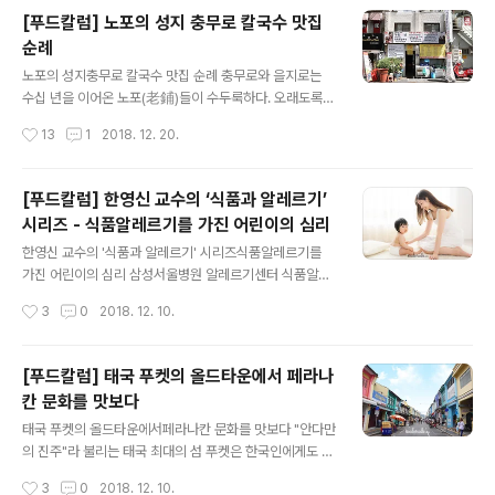
에너지를 충분히 공급해야 한다면 포도당이 많이 함유된
[푸드칼럼] 노포의 성지 충무로 칼국수 맛집
탄수화물을 섭취해 근육을 만들어야 한다. 효소를 만들어
순례
야 한다면 인공지능처럼 반복 학습을 통해 뇌에서 기억한
글 내용
정보에 따라 단백질 등과 같은 영양소를 공급해야 한다. 어
노포의 성지충무로 칼국수 맛집 순례 충무로와 을지로는
떤 음식이 자꾸만 먹고 싶다면 그런 식품 속에 함유된 영양
수십 년을 이어온 노포(老鋪)들이 수두룩하다. 오래도록
소가 내 몸에 부족한 것이다. 인간의 생명체는 이러한 방식
사랑받는 노포들은 몇 가지 공통점이 있다. 한두 가지 메뉴
작성시간
13
1
2018. 12. 20.
을 통해서 생명을 유지해 왔기 때문이다. 그러다 보니 내 몸
만 내면서 맛은 대중적이고 가격은 합리적이며 주인장의
이 원하는 음식은 그 당시로선 나..
정직과 정성이 음식에 배어 있다. 50년 동안 명성을 이어
온 사랑방칼국수와 30년 역사의 고향집도 그런 집이다. 무
[푸드칼럼] 한영신 교수의 ‘식품과 알레르기’
덥던 여름이 지나고 아침저녁으로 상쾌한 바람이 코끝에
시리즈 - 식품알레르기를 가진 어린이의 심리
스치는 이 계절. 노포의 손맛 가득한 따뜻한 칼국수 한 그릇
글 내용
으로 가을맞이 해보자. 충무로 직장인들의 단골집, 50년
한영신 교수의 '식품과 알레르기' 시리즈식품알레르기를
역사 '사랑방 칼국수' 밀가루 반죽을 방망이로 얇게 민 다음
가진 어린이의 심리 삼성서울병원 알레르기센터 식품알레
칼로 얇게 썰어 만들어 먹는다 하여 이름이 지어진 칼국수
르기 크리닉은 1998년 우리나라에서는 최초로 의사, 영양
작성시간
3
0
2018. 12. 10.
는 육수와 내용물에 따라 멸치 칼국수, 닭 칼국수, 사골 칼
전문가, 심리발달전문가, 아동간호전문가가 팀을 이루어
국수, 바지락 칼국수, 팥 칼국수..
종합적인 관리를 시도한 곳이다. 그러다 보니 식품알레르
기를 가진 어린이들이 전국에서 찾아오는 곳이 되었다. 너
[푸드칼럼] 태국 푸켓의 올드타운에서 페라나
무 많은 식품에 알레르기를 보여 몇 가지 식품만 먹을 수 있
칸 문화를 맛보다
는 심한 아토피피부염을 가진 아기, 우유알레르기가 심해
글 내용
피부에 닿기만 해도 부어오르는 아이, 헤이즐넛 알레르기
태국 푸켓의 올드타운에서페라나칸 문화를 맛보다 "안다만
로 누가 옆에서 헤이즐넛을 먹기만 해도 호흡하기 힘들어
의 진주"라 불리는 태국 최대의 섬 푸켓은 한국인에게도 잘
지는 아이 등 일반적으로 보기 힘든 식품알레르기를 지닌
알려진 곳이다. 에메랄드빛 바다가 떠오르는 푸켓은 세계
작성시간
3
0
2018. 12. 10.