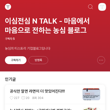
검색하기
티스토리
이심전심 N TALK - 마음에서
마음으로 전하는 농심 블로그
구독자
5
농심의 티스토리 기업블로그입니다
구독하기
방명록
신고하기 레이어
열기
인기글
공식만 알면 라면이 더 맛있어진다!!!
227
20
조회
304