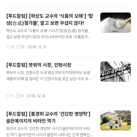
아이들을 접하게 된다. 아이들이 원인식품 노출로 인하여
인에게 사랑받는 휴양지이지만, 동시에 독특한 문화와 전
위험한 상황이 처해지지 않고, 영양적으로 적합한 식품을..
통을 계승하고 있는 역사적인 도시이다. 푸켓의 원래 이름
은 찰랑 혹은 탈랑으로, 서양에서는 정실론이라 불렀다는
[푸드칼럼] [하상도 교수의 ‘식품의 오해'] ‘합
기록이 남아있다. 대량의 광산이 있던 이곳은 16세기부터
성(合成)첨가물’, 알고 보면 무섭지 않다!
서양과의 무역을 통해 아유타야왕국의 국고를 채워주는 효
글 내용
자상품, 주석의 최대생산지였다. 19세기 이후부터는 말라
하상도 교수의 '식품의 오해' 시리즈'합성(合成) 첨가물',
카와 페낭의 화교, 중국 푸젠성의 중국인들이 대거 이주해
알고 보면 무섭지 않다! 우리나라에서만 유독 ‘식품첨가
정착하면서 푸켓 페라나칸 문화가 탄생하게 되었다. 페라
물’이 위험한 독(毒)처럼 인식되는 경향이 있다. 전쟁의 역
작성시간
3
0
2018. 12. 9.
나칸은 말레이 여성과 아랍, 인도, 중국 등의 외국인 남성의
사를 거치면서 화학물질이나 합성품을 기피하는 경향이 생
결혼으로 생겨난 혼합문화 및 민족을 의미하는..
겼기 때문일 것이다. 식품첨가물은 인류가 포획한 음식을
오래 보존하고, 식품의 맛과 기능을 향상시키기 위해 오래
[푸드칼럼] 뜻밖의 시장, 인현시장
동안 사용돼 왔는데, 기원전 3천 년부터 고기 절이는데 소
글 내용
뜻밖의 시장, 인현시장 시내 중심가에 위치하면서도 오랜
금이 이용됐고, 연기(스모킹)의 사용 또한 오랜 관습이 됐
세월에 비해 덜 알려진 이 인현시장을 찾은 날은 사상 유래
다. 과거에는 밀가루, 차, 와인, 맥주, 우유, 육류 등 모든 음
가 없이 무더위가 기승을 부리던 때라 한낮에 유난히 더 가
식이 쉽게 오염되고 변질됐다. 유독한 첨가제 사용을 줄이
라 앉은 분위기가 작은 시장을 더욱 작아 보이게 한다. (퇴
는 법을 만들 정도로 화학적 보존료의 첨가가 식품안전 문
작성시간
1
0
2018. 12. 8.
계로 방향의 시장입구. 바로 오른쪽에 60년대 지어진 한국
제의 주요한 해결책이었다. 게다가 수은, 비소, 납과 같은
최초의 복합상가 아파트, 진양상가 아파트가 있다.) 대학시
유해중금속을 색소로 사..
절인 80년대부터 전공 때문에 자주 들락거리던 충무로 인
[푸드칼럼] [홍경희 교수의 '건강한 영양학']
쇄골목이지만 이 곳에 이런 작은 시장이 있다는 사실을 안
골든에이지의 비타민 먹기
것은 겨우 1년 남짓에 불과하다. 지인들 작은 모임을 이 시
글 내용
장 안에 있는 음식점에서 하게 되면서 자연스레 알게 되었
홍경희 교수의 '건강한 영양학' 시리즈골든에이지의 비타
지만 그때도 밤에 늦게 도착하는 바람에 모임장소가 시장
민 먹기 들어가면서 나이가 들면서 나타나는 신체 변화는